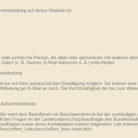
nverarbeitung auf dieser Website ist:
che oder juristische Person, die allein oder gemeinsam mit anderen übe
Daten (z. B. Namen, E-Mail-Adressen o. Ä.) entscheidet.
erarbeitung
nur mit Ihrer ausdrücklichen Einwilligung möglich. Sie können eine ber
 Mitteilung per E-Mail an mich. Die Rechtmäßigkeit der bis zum Widerr
 Aufsichtsbehörde
töße steht dem Betroffenen ein Beschwerderecht bei der zuständigen
tlichen Fragen ist der Landesdatenschutzbeauftragte des Bundeslan
zbeauftragten sowie deren Kontaktdaten können folgendem Link entn
Anschriften_Links/anschriften_links-node.html.