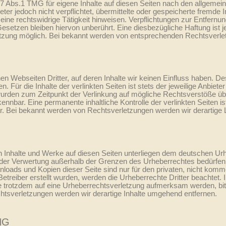
 7 Abs.1 TMG für eigene Inhalte auf diesen Seiten nach den allgemei
eter jedoch nicht verpflichtet, übermittelte oder gespeicherte fremd
eine rechtswidrige Tätigkeit hinweisen. Verpflichtungen zur Entfern
setzen bleiben hiervon unberührt. Eine diesbezügliche Haftung ist j
tzung möglich. Bei bekannt werden von entsprechenden Rechtsverlet
en Webseiten Dritter, auf deren Inhalte wir keinen Einfluss haben. D
Für die Inhalte der verlinkten Seiten ist stets der jeweilige Anbieter
 wurden zum Zeitpunkt der Verlinkung auf mögliche Rechtsverstöße üb
kennbar. Eine permanente inhaltliche Kontrolle der verlinkten Seiten 
r. Bei bekannt werden von Rechtsverletzungen werden wir derartige
en Inhalte und Werke auf diesen Seiten unterliegen dem deutschen Urhe
t der Verwertung außerhalb der Grenzen des Urheberrechtes bedürfen
wnloads und Kopien dieser Seite sind nur für den privaten, nicht komm
 Betreiber erstellt wurden, werden die Urheberrechte Dritter beachtet.
ie trotzdem auf eine Urheberrechtsverletzung aufmerksam werden, bi
tsverletzungen werden wir derartige Inhalte umgehend entfernen.
NG