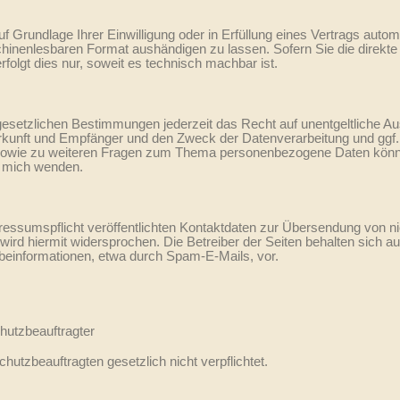
f Grundlage Ihrer Einwilligung oder in Erfüllung eines Vertrags automa
chinenlesbaren Format aushändigen zu lassen. Sofern Sie die direkte
folgt dies nur, soweit es technisch machbar ist.
setzlichen Bestimmungen jederzeit das Recht auf unentgeltliche Aus
unft und Empfänger und den Zweck der Datenverarbeitung und ggf. e
sowie zu weiteren Fragen zum Thema personenbezogene Daten können 
 mich wenden.
sumspflicht veröffentlichten Kontaktdaten zur Übersendung von nic
ird hiermit widersprochen. Die Betreiber der Seiten behalten sich aus
einformationen, etwa durch Spam-E-Mails, vor.
hutzbeauftragter
utzbeauftragten gesetzlich nicht verpflichtet.