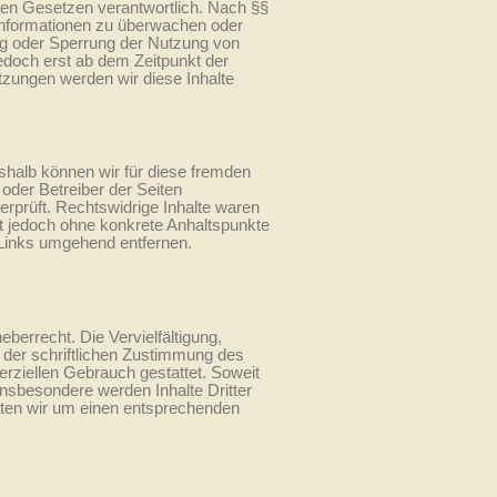
nen Gesetzen verantwortlich. Nach §§
e Informationen zu überwachen oder
ung oder Sperrung der Nutzung von
edoch erst ab dem Zeitpunkt der
zungen werden wir diese Inhalte
eshalb können wir für diese fremden
 oder Betreiber der Seiten
erprüft. Rechtswidrige Inhalte waren
ist jedoch ohne konkrete Anhaltspunkte
 Links umgehend entfernen.
berrecht. Die Vervielfältigung,
 der schriftlichen Zustimmung des
erziellen Gebrauch gestattet. Soweit
 Insbesondere werden Inhalte Dritter
tten wir um einen entsprechenden